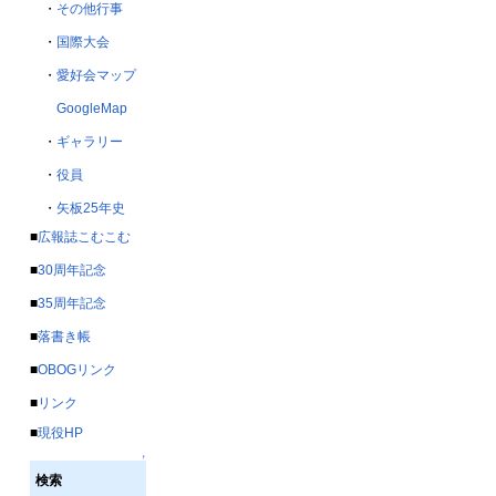
・
その他行事
・
国際大会
・
愛好会マップ
GoogleMap
・
ギャラリー
・
役員
・
矢板25年史
■
広報誌こむこむ
■
30周年記念
■
35周年記念
■
落書き帳
■
OBOGリンク
■
リンク
■
現役HP
↑
検索