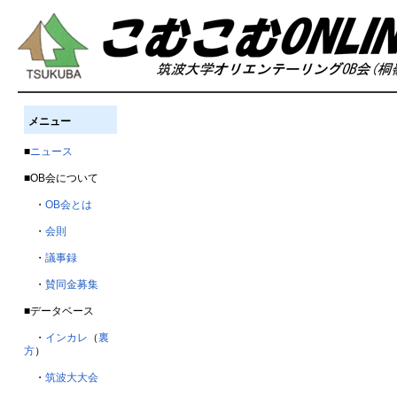
メニュー
■
ニュース
■OB会について
・
OB会とは
・
会則
・
議事録
・
賛同金募集
■データベース
・
インカレ
（
裏
方
）
・
筑波大大会