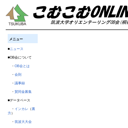
メニュー
■
ニュース
■OB会について
・
OB会とは
・
会則
・
議事録
・
賛同金募集
■データベース
・
インカレ
（
裏
方
）
・
筑波大大会