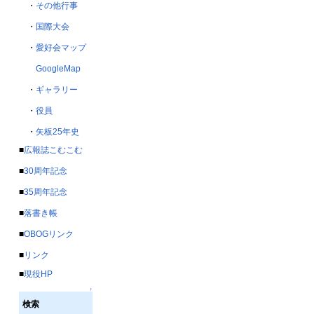
・
その他行事
・
国際大会
・
愛好会マップ
GoogleMap
・
ギャラリー
・
役員
・
矢板25年史
■
広報誌こむこむ
■
30周年記念
■
35周年記念
■
落書き帳
■
OBOGリンク
■
リンク
■
現役HP
↑
検索