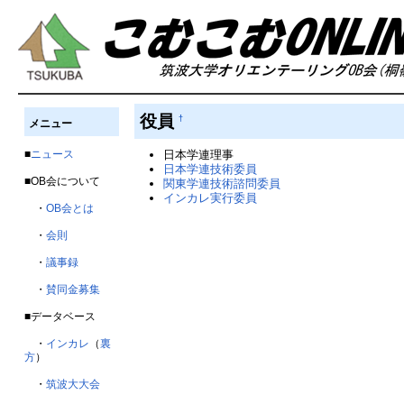
役員
†
メニュー
■
ニュース
日本学連理事
日本学連技術委員
■OB会について
関東学連技術諮問委員
インカレ実行委員
・
OB会とは
・
会則
・
議事録
・
賛同金募集
■データベース
・
インカレ
（
裏
方
）
・
筑波大大会