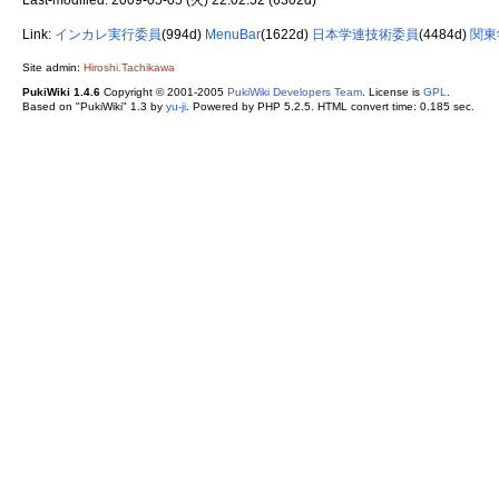
Link:
インカレ実行委員
(994d)
MenuBar
(1622d)
日本学連技術委員
(4484d)
関東
Site admin:
Hiroshi.Tachikawa
PukiWiki 1.4.6
Copyright © 2001-2005
PukiWiki Developers Team
. License is
GPL
.
Based on "PukiWiki" 1.3 by
yu-ji
. Powered by PHP 5.2.5. HTML convert time: 0.185 sec.