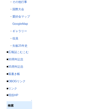
・
その他行事
・
国際大会
・
愛好会マップ
GoogleMap
・
ギャラリー
・
役員
・
矢板25年史
■
広報誌こむこむ
■
30周年記念
■
35周年記念
■
落書き帳
■
OBOGリンク
■
リンク
■
現役HP
↑
検索