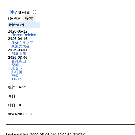
AND検索
OR検索
最新の10件
2026-06-12
RecentDeleted
2026-04-16
愛好会マップ
筑波大大会
2026-03-07
加波山麓
2026-03-06
岩瀬燕山
柴崎
木葉下
那珂川
神峯
Tai-Yo
総計 6239
今日 1
昨日 0
since2006.5.16
Last-modified: 2009-05-05 (火) 22:02:52 (6302d)