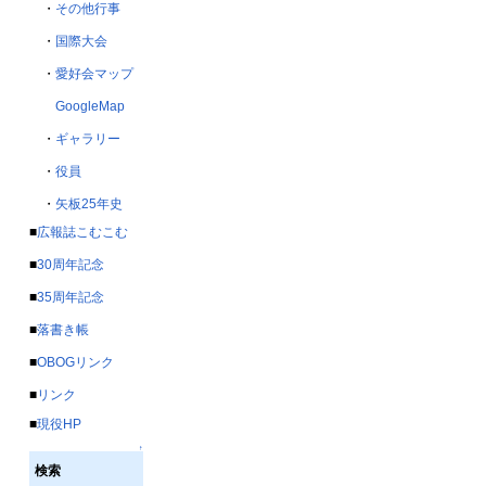
・
その他行事
・
国際大会
・
愛好会マップ
GoogleMap
・
ギャラリー
・
役員
・
矢板25年史
■
広報誌こむこむ
■
30周年記念
■
35周年記念
■
落書き帳
■
OBOGリンク
■
リンク
■
現役HP
↑
検索