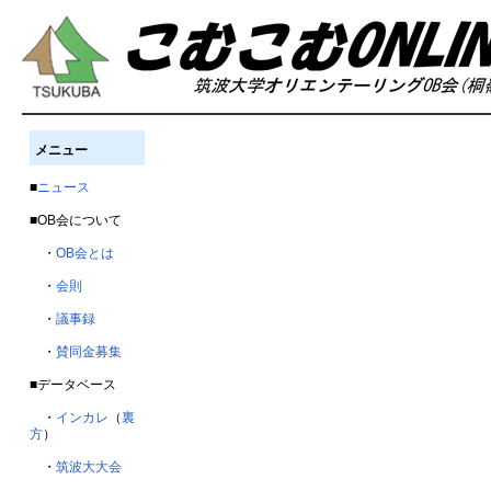
メニュー
■
ニュース
■OB会について
・
OB会とは
・
会則
・
議事録
・
賛同金募集
■データベース
・
インカレ
（
裏
方
）
・
筑波大大会