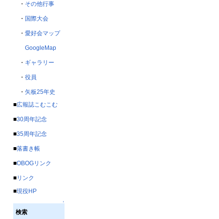
・
その他行事
・
国際大会
・
愛好会マップ
GoogleMap
・
ギャラリー
・
役員
・
矢板25年史
■
広報誌こむこむ
■
30周年記念
■
35周年記念
■
落書き帳
■
OBOGリンク
■
リンク
■
現役HP
↑
検索