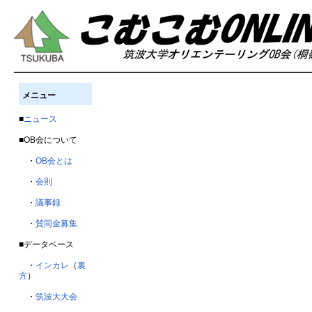
メニュー
■
ニュース
■OB会について
・
OB会とは
・
会則
・
議事録
・
賛同金募集
■データベース
・
インカレ
（
裏
方
）
・
筑波大大会