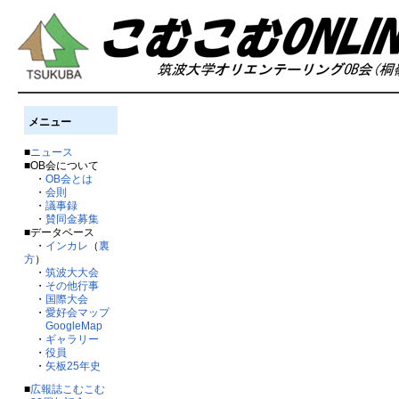
メニュー
■
ニュース
■OB会について
・
OB会とは
・
会則
・
議事録
・
賛同金募集
■データベース
・
インカレ
（
裏
方
）
・
筑波大大会
・
その他行事
・
国際大会
・
愛好会マップ
GoogleMap
・
ギャラリー
・
役員
・
矢板25年史
■
広報誌こむこむ