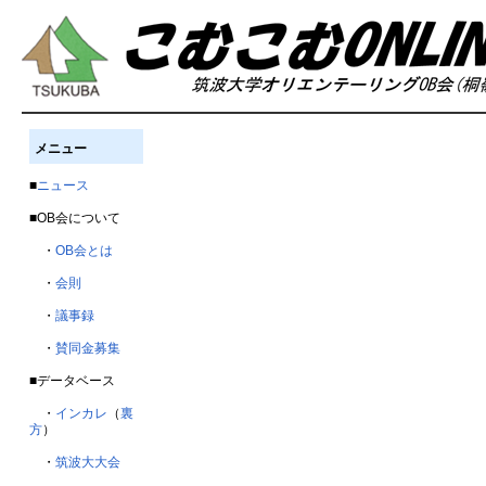
メニュー
■
ニュース
■OB会について
・
OB会とは
・
会則
・
議事録
・
賛同金募集
■データベース
・
インカレ
（
裏
方
）
・
筑波大大会