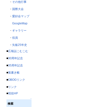
・
その他行事
・
国際大会
・
愛好会マップ
GoogleMap
・
ギャラリー
・
役員
・
矢板25年史
■
広報誌こむこむ
■
30周年記念
■
35周年記念
■
落書き帳
■
OBOGリンク
■
リンク
■
現役HP
↑
検索