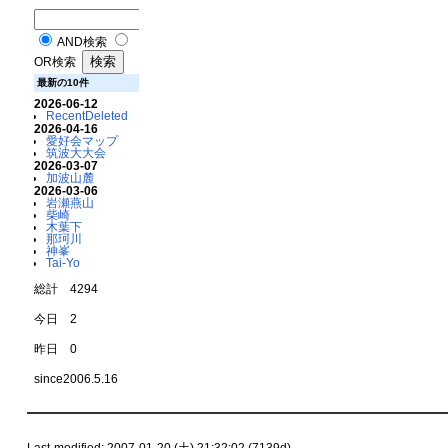
AND検索
OR検索
最新の10件
2026-06-12
RecentDeleted
2026-04-16
愛好会マップ
筑波大大会
2026-03-07
加波山麓
2026-03-06
岩瀬燕山
柴崎
木葉下
那珂川
神峯
Tai-Yo
総計 4294
今日 2
昨日 0
since2006.5.16
Last-modified: 2007-01-20 (土) 21:32:02 (7139d)