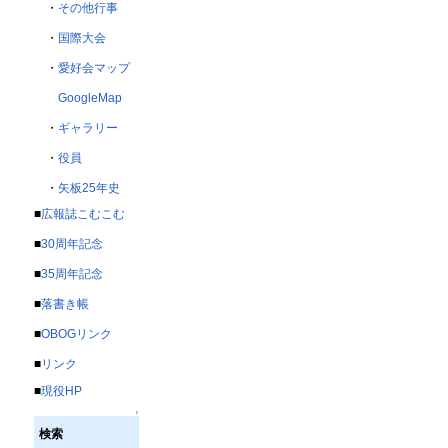
・
その他行事
・
国際大会
・
愛好会マップ
GoogleMap
・
ギャラリー
・
役員
・
矢板25年史
■
広報誌こむこむ
■
30周年記念
■
35周年記念
■
落書き帳
■
OBOGリンク
■
リンク
■
現役HP
↑
検索