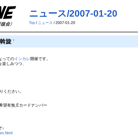
ニュース/2007-01-20
Top
/
ニュース
/ 2007-01-20
泊斡旋
†
なっての
インカレ
開催です。
を楽しみつつ、
りください。
泊希望有無,Eカードナンバー
ぞ↓
en.html