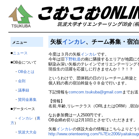
矢板
インカレ
、チーム募集・宿
メニュー
■
ニュース
今度は３月の矢板
インカレ
です。
今年は旧
下野軌道
の南に隣接するエリアが地図に
■OB会について
馴染み深い矢板のテレインでオリエンテーリング
現役生の活躍を応援しに行きませんか！？！？
・
OB会とは
というわけで、団体戦の日のリレーチーム斡旋と
・
会則
個人戦の夜の宿泊斡旋をＯＢ会で行います。
・
議事録
下記情報を
comcom.tsukuba@gmail.com
までお送
・
賛同金募集
【情報】
名前,年齢,リレークラス（ORLまたはORM）,宿
■データベース
なお参加費は一人2500円です。
・
インカレ
（
裏
OB会締め切りは2月10日とさせていただきます。
方
）
矢板
インカレ
の併設大会の情報はこちらよりどう
・
筑波大大会
http://www.orienteering.com/%7Eic2006/yaitakoug