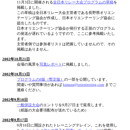
11月3日に開催される
全日本リレー大会プログラムの草稿
を
掲載しました。
この草稿は全日本リレー大会主管者である長野県オリエン
テーリング協会が作成し、日本オリエンテーリング協会に
提出したものです。
日本オリエンテーリング協会が発行する正規のプログラム
の発送が遅れているようですので、ここに参考掲載いたし
ます。
主管者側では参加者リストは把握していませんので、その
掲載はありません。
2002年10月21日
会場の風景を
写真レポート
に掲載しました。
2002年10月13日
プログラムのβ版（暫定版）
の一部を公開しています。
間違いや質問事項があれば
kimura@orienteering.com
までご
連絡ください。
2002年9月18日
一般併設大会
のエントリを9月27日まで延長します。
（紙版の大会要項配布が送れているため）
2002年9月17日
9月16日に開設されたトレーニングテレイン。これを使用し