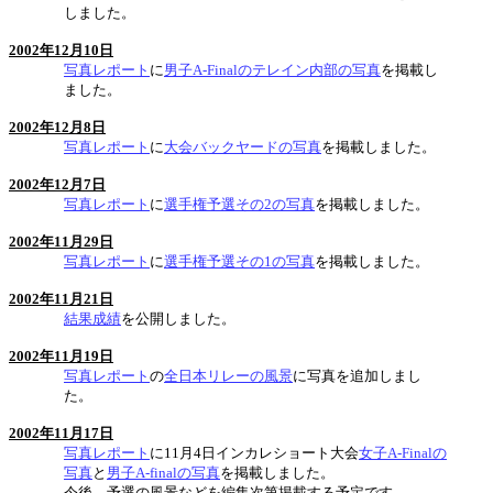
しました。
2002年12月10日
写真レポート
に
男子A-Finalのテレイン内部の写真
を掲載し
ました。
2002年12月8日
写真レポート
に
大会バックヤードの写真
を掲載しました。
2002年12月7日
写真レポート
に
選手権予選その2の写真
を掲載しました。
2002年11月29日
写真レポート
に
選手権予選その1の写真
を掲載しました。
2002年11月21日
結果成績
を公開しました。
2002年11月19日
写真レポート
の
全日本リレーの風景
に写真を追加しまし
た。
2002年11月17日
写真レポート
に11月4日インカレショート大会
女子A-Finalの
写真
と
男子A-finalの写真
を掲載しました。
今後、予選の風景などを編集次第掲載する予定です。