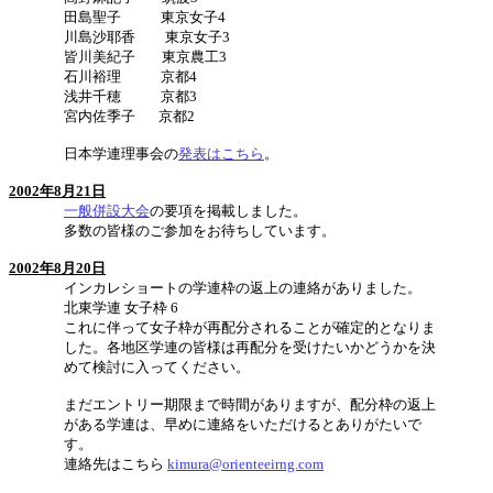
田島聖子 東京女子4
川島沙耶香 東京女子3
皆川美紀子 東京農工3
石川裕理 京都4
浅井千穂 京都3
宮内佐季子 京都2
日本学連理事会の
発表はこちら
。
2002年8月21日
一般併設大会
の要項を掲載しました。
多数の皆様のご参加をお待ちしています。
2002年8月20日
インカレショートの学連枠の返上の連絡がありました。
北東学連 女子枠 6
これに伴って女子枠が再配分されることが確定的となりま
した。各地区学連の皆様は再配分を受けたいかどうかを決
めて検討に入ってください。
まだエントリー期限まで時間がありますが、配分枠の返上
がある学連は、早めに連絡をいただけるとありがたいで
す。
連絡先はこちら
kimura@orienteeirng.com