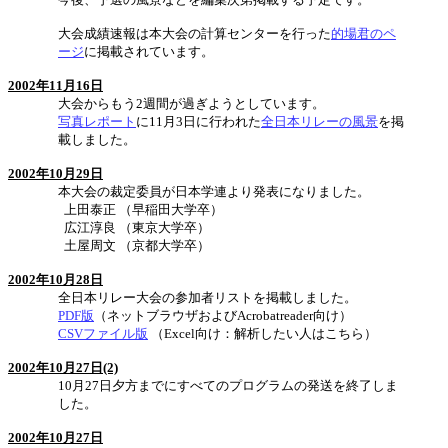
大会成績速報は本大会の計算センターを行った
的場君のペ
ージ
に掲載されています。
2002年11月16日
大会からもう2週間が過ぎようとしています。
写真レポート
に11月3日に行われた
全日本リレーの風景
を掲
載しました。
2002年10月29日
本大会の裁定委員が日本学連より発表になりました。
上田泰正 （早稲田大学卒）
広江淳良 （東京大学卒）
土屋周文 （京都大学卒）
2002年10月28日
全日本リレー大会の参加者リストを掲載しました。
PDF版
（ネットブラウザおよびAcrobatreader向け）
CSVファイル版
（Excel向け：解析したい人はこちら）
2002年10月27日(2)
10月27日夕方までにすべてのプログラムの発送を終了しま
した。
2002年10月27日