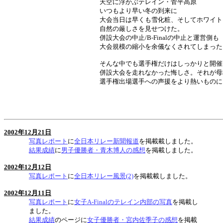
天空に浮かぶテレイン・菅平高原
いつもより早い冬の到来に
大会当日は早くも雪化粧、そしてホワイト
自然の厳しさを見せつけた。
併設大会の中止/B-Finalの中止と運営側も
大会規模の縮小を余儀なくされてしまった
そんな中でも選手権だけはしっかりと開催
併設大会を走れなかった悔しさ。それが母
選手権出場選手への声援をより熱いものに
2002年12月21日
写真レポート
に
全日本リレー新聞報道
を掲載載しました。
結果成績
に
男子優勝者・青木博人の感想
を掲載しました。
2002年12月12日
写真レポート
に
全日本リレー風景(2)
を掲載載しました。
2002年12月11日
写真レポート
に
女子A-Finalのテレイン内部の写真
を掲載し
ました。
結果成績
のページに
女子優勝者・宮内佐季子の感想
を掲載