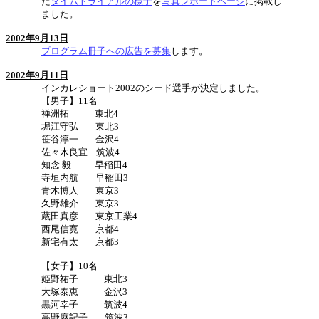
た
タイムトライアルの様子
を
写真レポートページ
に掲載し
ました。
2002年9月13日
プログラム冊子への広告を募集
します。
2002年9月11日
インカレショート2002のシード選手が決定しました。
【男子】11名
禅洲拓 東北4
堀江守弘 東北3
笹谷淳一 金沢4
佐々木良宜 筑波4
知念 毅 早稲田4
寺垣内航 早稲田3
青木博人 東京3
久野雄介 東京3
蔵田真彦 東京工業4
西尾信寛 京都4
新宅有太 京都3
【女子】10名
姫野祐子 東北3
大塚泰恵 金沢3
黒河幸子 筑波4
高野麻記子 筑波3