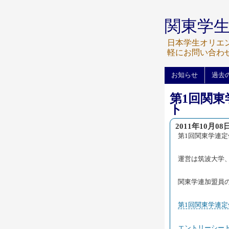
関東学
日本学生オリエ
軽にお問い合わ
お知らせ
過去
第1回関
ト
2011年10月08
第1回関東学連
運営は筑波大学
関東学連加盟員
第1回関東学連定
エントリーシー