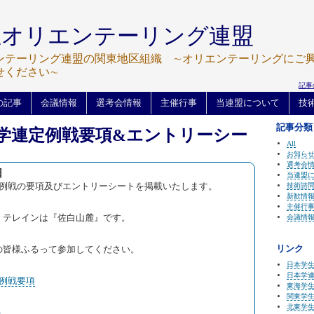
生オリエンテーリング連盟
ンテーリング連盟の関東地区組織 ∼オリエンテーリングにご
せください∼
記事
の記事
会議情報
選考会情報
主催行事
当連盟について
技
記事分類
東学連定例戦要項&エントリーシー
All
お知ら
選考会
日
当連盟
定例戦の要項及びエントリーシートを掲載いたします。
技術諮
新歓情
主催行
、テレインは『佐白山麓』です。
会議情
リンク
の皆様ふるって参加してください。
日本学
日本学
例戦要項
東海学
関東学
北東学
ト