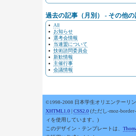
過去の記事（月別） - その他
All
お知らせ
選考会情報
当連盟について
技術諮問委員会
新歓情報
主催行事
会議情報
©1998-2008 日本学生オリエンテーリン
XHTML1.0
|
CSS2.0
(ただし-moz-border
ィを使用しています。)
このデザイン・テンプレートは、
Thoma