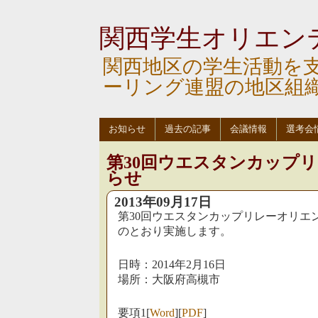
関西学生オリエン
関西地区の学生活動を
ーリング連盟の地区組
お知らせ
過去の記事
会議情報
選考会
第30回ウエスタンカップ
らせ
2013年09月17日
第30回ウエスタンカップリレーオリエ
のとおり実施します。
日時：2014年2月16日
場所：大阪府高槻市
要項1[
Word
][
PDF
]