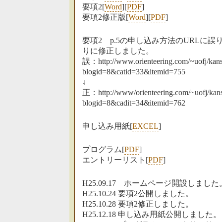
要項2[
Word
][
PDF
]
要項2修正版[
Word
][
PDF
]
要項2 p.5の申し込み方法のURLに
りに修正しました。
誤：http://www.orienteering.com/~uofj/kans
blogid=8&catid=33&itemid=755
↓
正：http://www/orienteering.com/~uofj/kans
blogid=8&cadit=34&itemid=762
申し込み用紙[
EXCEL
]
プログラム[
PDF
]
エントリーリスト[
PDF
]
H25.09.17 ホームページ開設しま
H25.10.24 要項2公開しました。
H25.10.28 要項2修正しました。
H25.12.18 申し込み用紙公開しました。