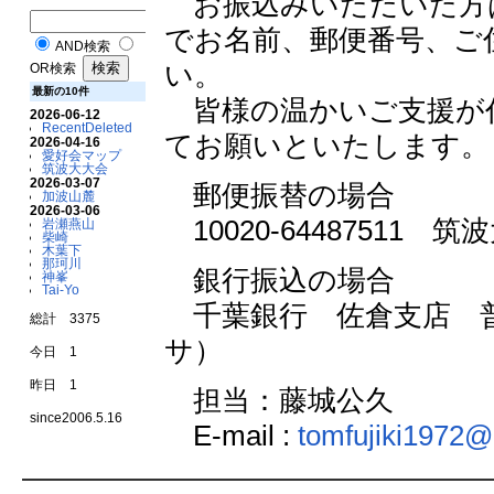
お振込みいただいた方は、
でお名前、郵便番号、ご
AND検索
い。
OR検索
最新の10件
皆様の温かいご支援が
2026-06-12
RecentDeleted
てお願いといたします。
2026-04-16
愛好会マップ
筑波大大会
2026-03-07
郵便振替の場合
加波山麓
2026-03-06
10020-64487511 
岩瀬燕山
柴崎
木葉下
那珂川
銀行振込の場合
神峯
Tai-Yo
千葉銀行 佐倉支店 普通
総計 3375
サ）
今日 1
昨日 1
担当：藤城公久
since2006.5.16
E-mail :
tomfujiki1972@