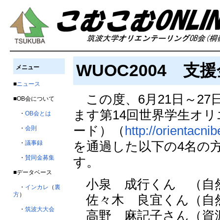
WUOC2004 
メニュー
■
ニュース
この度、6月21日～2
■OB会について
ます第14回世界学生オ
・
OB会とは
ード）（
http://orientacni
・
会則
を通過した以下の4名の
・
議事録
・
賛同金募集
す。
■データベース
小泉 成行くん （自然
・
インカレ
（
裏
方
）
佐々木 良宜くん（自然
・
筑波大大会
高野 麻記子さん（資源