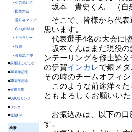
・
その他行事
坂本 貴史くん （自然
・
国際大会
そこで、皆様から代表
・
愛好会マップ
思います。
GoogleMap
代表選手4名の大会に臨
・
ギャラリー
坂本くんはまだ現役の
・
役員
・
矢板25年史
ンテーリングを修士論文
■
広報誌こむこむ
の伊賀
インカレ
で銀メダ
■
30周年記念
その時のチームオフィシ
■
35周年記念
このような前途洋々た
■
落書き帳
ともよろしくお願いいた
■
OBOGリンク
■
リンク
お振込みは、以下の口座
■
現役HP
す。
↑
検索