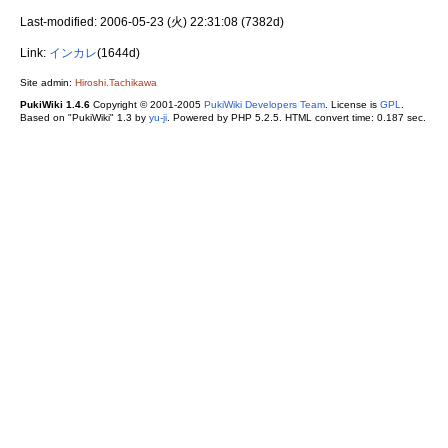
Last-modified: 2006-05-23 (火) 22:31:08 (7382d)
Link:
インカレ
(1644d)
Site admin:
Hiroshi.Tachikawa
PukiWiki 1.4.6
Copyright © 2001-2005
PukiWiki Developers Team
. License is
GPL
.
Based on "PukiWiki" 1.3 by
yu-ji
. Powered by PHP 5.2.5. HTML convert time: 0.187 sec.