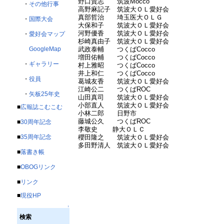
野口貴志 筑波Mocco
・
その他行事
高野麻記子 筑波大ＯＬ愛好会
真部哲治 埼玉医大ＯＬＧ
・
国際大会
大保和子 筑波大ＯＬ愛好会
河野優香 筑波大ＯＬ愛好会
・
愛好会マップ
杉崎真由子 筑波大ＯＬ愛好会
GoogleMap
武政泰輔 つくばCocco
増田佑輔 つくばCocco
・
ギャラリー
村上雅昭 つくばCocco
井上和仁 つくばCocco
・
役員
葛城友香 筑波大ＯＬ愛好会
江崎公二 つくばROC
・
矢板25年史
山田真司 筑波大ＯＬ愛好会
小部直人 筑波大ＯＬ愛好会
■
広報誌こむこむ
小林二郎 日野市
藤城公久 つくばROC
■
30周年記念
李敬史 静大ＯＬＣ
櫻田隆之 筑波大ＯＬ愛好会
■
35周年記念
多田野清人 筑波大ＯＬ愛好会
■
落書き帳
■
OBOGリンク
■
リンク
■
現役HP
↑
検索