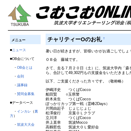
チャリティーOのお礼
†
メニュー
■
ニュース
暑い日が続きますが、皆様いかがお過ごしでしょ
■OB会について
ＯＢ会 藤城です。
・
OB会とは
さて、去る７月２０日（土）に、筑波大学内「森を
ら、合計して49,302円もの支援金をいただき
・
会則
以下、ご支援くださった方々です。（敬称略）
・
議事録
伊嶋洋史 つくばCocco
・
賛同金募集
船田賢 ○玉県警
鈴木未生 つくばCocco
■データベース
ぽっかりカップ第一戦（霊峰2Days）
片岡由起子 じょじじょじ
・
インカレ
（
裏
松澤俊行 京葉ＯＬクラブ
方
）
立川洋 つくばCocco
井上直幸 筑波Mocco
・
筑波大大会
高鶴哲也 筑波大ＯＬ愛好会