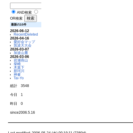
AND検索
OR検索
最新の10件
2026-06-12
RecentDeleted
2026-04-16
愛好会マップ
筑波大大会
2026-03-07
加波山麓
2026-03-06
岩瀬燕山
柴崎
木葉下
那珂川
神峯
Tai-Yo
総計 3548
今日 1
昨日 0
since2006.5.16
Last-modified: 2006-05-24 (水) 00:19:11 (7380d)