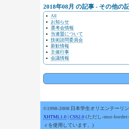
2018年08月 の記事 - その他
All
お知らせ
選考会情報
当連盟について
技術諮問委員会
新歓情報
主催行事
会議情報
©1998-2008 日本学生オリエンテーリン
XHTML1.0
|
CSS2.0
(ただし-moz-border
ィを使用しています。)