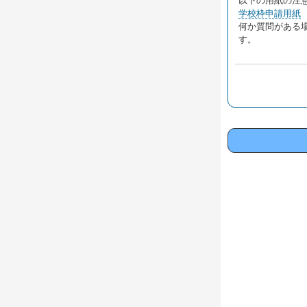
以下の用紙の注意
学校枠申請用紙
何か質問がある場合は山
す。