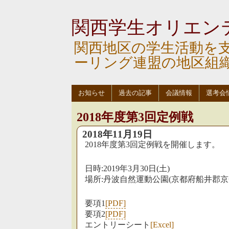
関西学生オリエン
関西地区の学生活動を
ーリング連盟の地区組
お知らせ
過去の記事
会議情報
選考会
2018年度第3回定例戦
2018年11月19日
2018年度第3回定例戦を開催します。
日時:2019年3月30日(土)
場所:丹波自然運動公園(京都府船井郡京
要項1
[PDF]
要項2
[PDF]
エントリーシート
[Excel]