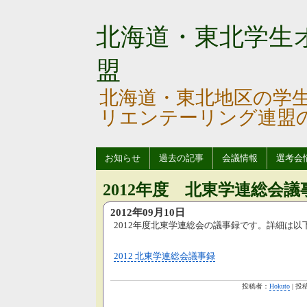
北海道・東北学生
盟
北海道・東北地区の学
リエンテーリング連盟
お知らせ
過去の記事
会議情報
選考会
2012年度 北東学連総会議
2012年09月10日
2012年度北東学連総会の議事録です。詳細は
2012 北東学連総会議事録
投稿者：
Hokuto
| 投