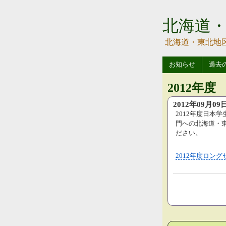
北海道
北海道・東北地
お知らせ
過去
2012年
2012年09月09
2012年度日本
門への北海道・
ださい。
2012年度ロング