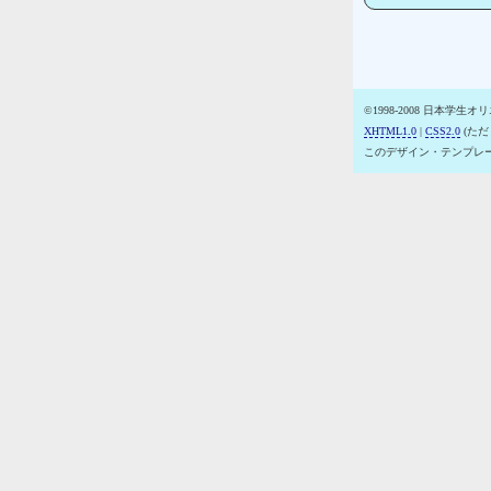
©1998-2008 日本学生
XHTML1.0
|
CSS2.0
(ただし
このデザイン・テンプレ