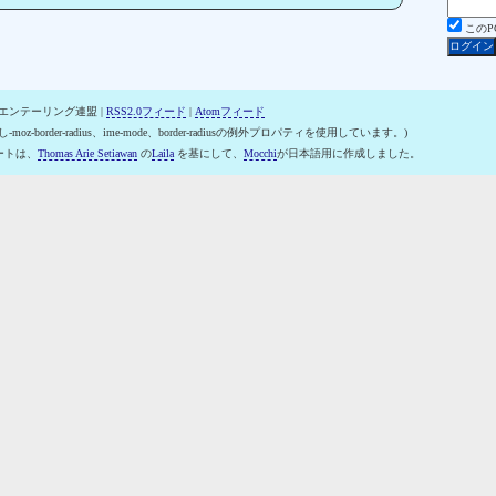
この
オリエンテーリング連盟 |
RSS2.0フィード
|
Atomフィード
-moz-border-radius、ime-mode、border-radiusの例外プロパティを使用しています。)
ートは、
Thomas Arie Setiawan
の
Laila
を基にして、
Mocchi
が日本語用に作成しました。