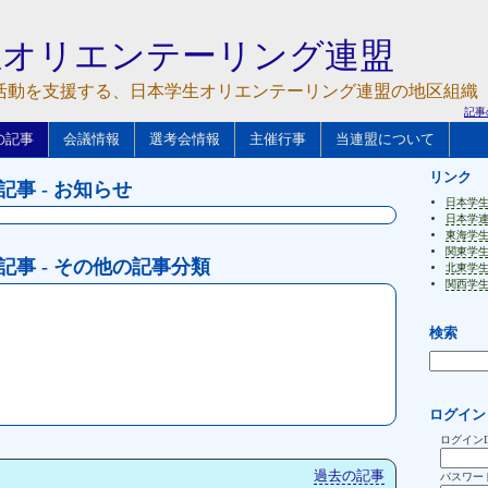
生オリエンテーリング連盟
活動を支援する、日本学生オリエンテーリング連盟の地区組織
記事
の記事
会議情報
選考会情報
主催行事
当連盟について
リンク
の記事 - お知らせ
日本学
日本学
東海学
関東学
 の記事 - その他の記事分類
北東学
関西学
検索
ログイン
ログインI
過去の記事
パスワー