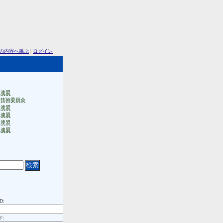
の内容へ跳ぶ
|
ログイン
生連盟
連技術委員会
生連盟
生連盟
生連盟
生連盟
D:
ド: