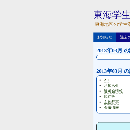
東海学
東海地区の学生
お知らせ
過去
2013年03月 
2013年03月
All
お知らせ
選考会情報
規約等
主催行事
会議情報