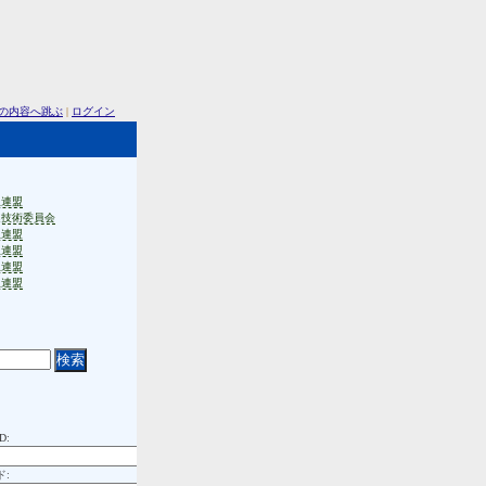
の内容へ跳ぶ
|
ログイン
生連盟
連技術委員会
生連盟
生連盟
生連盟
生連盟
D:
ド: