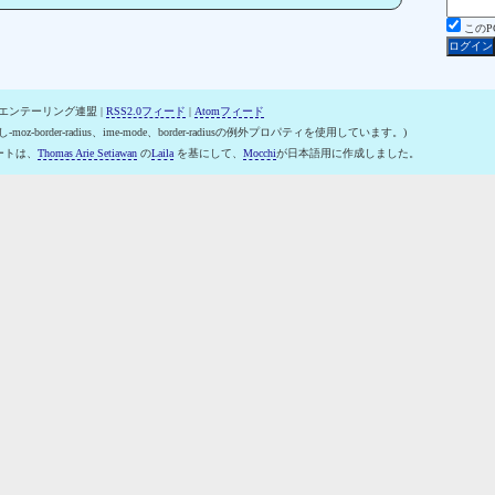
この
オリエンテーリング連盟 |
RSS2.0フィード
|
Atomフィード
-moz-border-radius、ime-mode、border-radiusの例外プロパティを使用しています。)
ートは、
Thomas Arie Setiawan
の
Laila
を基にして、
Mocchi
が日本語用に作成しました。