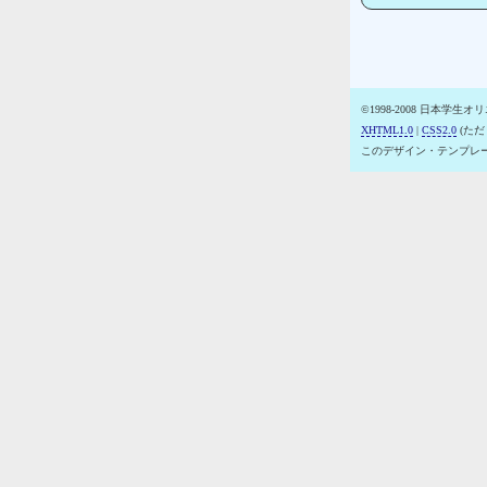
©1998-2008 日本学生
XHTML1.0
|
CSS2.0
(ただし
このデザイン・テンプレ