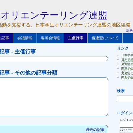
生オリエンテーリング連盟
活動を支援する、日本学生オリエンテーリング連盟の地区組織
記事
の記事
会議情報
選考会情報
主催行事
当連盟について
リンク
の記事 - 主催行事
日本学
日本学
東海学
関東学
 の記事 - その他の記事分類
北東学
関西学
検索
ログイン
ログインI
過去の記事
パスワー