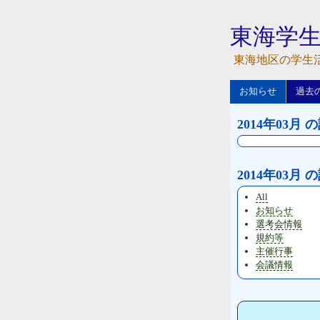
東海学
東海地区の学生
お知らせ
過去
2014年03月 
2014年03月
All
お知らせ
選考会情報
規約等
主催行事
会議情報