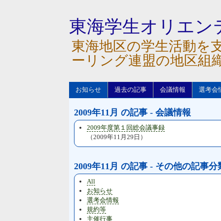
東海学生オリエン
東海地区の学生活動を
ーリング連盟の地区組
お知らせ
過去の記事
会議情報
選考会
2009年11月 の記事 - 会議情報
2009年度第１回総会議事録
（2009年11月29日）
2009年11月 の記事 - その他の記事分
All
お知らせ
選考会情報
規約等
主催行事