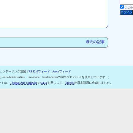
この
過去の記事
オリエンテーリング連盟 |
RSS2.0フィード
|
Atomフィード
-moz-border-radius、ime-mode、border-radiusの例外プロパティを使用しています。)
ートは、
Thomas Arie Setiawan
の
Laila
を基にして、
Mocchi
が日本語用に作成しました。