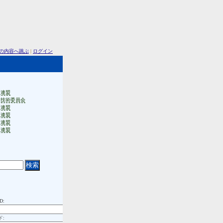
の内容へ跳ぶ
|
ログイン
生連盟
連技術委員会
生連盟
生連盟
生連盟
生連盟
D:
ド: