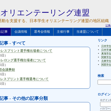
生オリエンテーリング連盟
活動を支援する、日本学生オリエンテーリング連盟の地区組織
記事
の記事
会議情報
選考会情報
主催行事
当連盟について
リンク
の記事 - すべて
日本学
日本学
ンカレスプリント選手権出場者について
東海学
20日）
関東学
ンカレロング選手権出場者について
北東学
15日）
関西学
総会議事録
15日）
検索
カレスプリント選手権選考について
12日）
ログイン
 の記事 - その他の記事分類
ログインI
パスワー