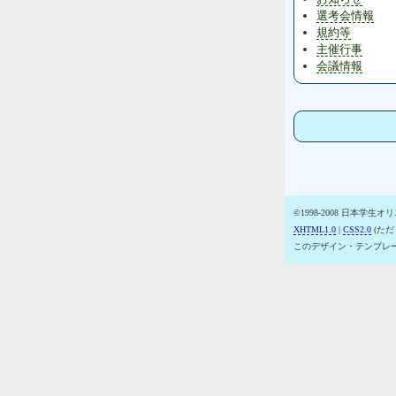
選考会情報
規約等
主催行事
会議情報
©1998-2008 日本学生
XHTML1.0
|
CSS2.0
(ただし
このデザイン・テンプレ