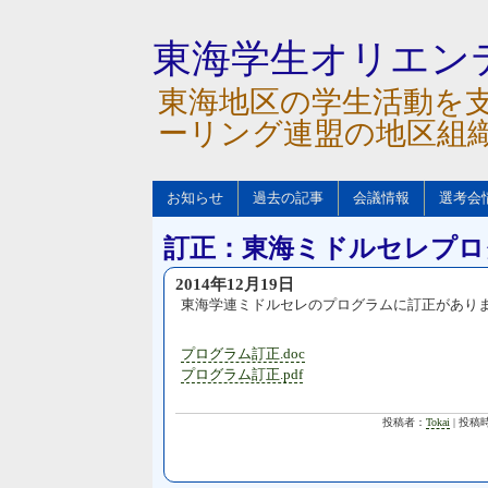
東海学生オリエン
東海地区の学生活動を
ーリング連盟の地区組
お知らせ
過去の記事
会議情報
選考会
訂正：東海ミドルセレプロ
2014年12月19日
東海学連ミドルセレのプログラムに訂正があり
プログラム訂正.doc
プログラム訂正.pdf
投稿者：
Tokai
| 投稿