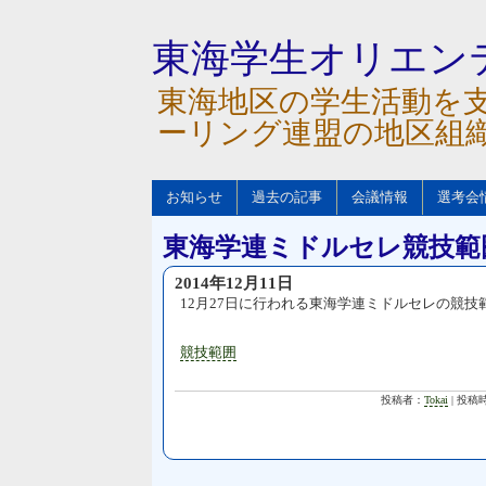
東海学生オリエン
東海地区の学生活動を
ーリング連盟の地区組
お知らせ
過去の記事
会議情報
選考会
東海学連ミドルセレ競技範
2014年12月11日
12月27日に行われる東海学連ミドルセレの競
競技範囲
投稿者：
Tokai
| 投稿