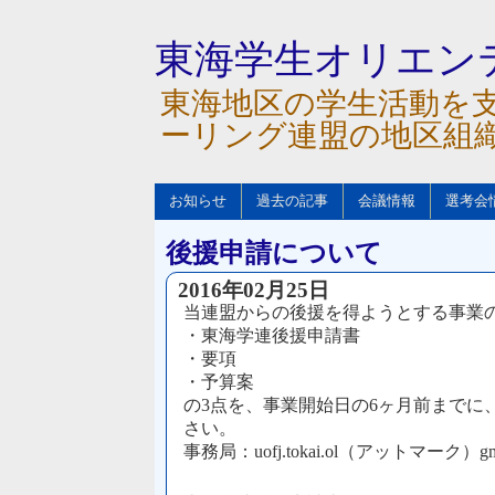
東海学生オリエン
東海地区の学生活動を
ーリング連盟の地区組
お知らせ
過去の記事
会議情報
選考会
後援申請について
2016年02月25日
当連盟からの後援を得ようとする事業
・東海学連後援申請書
・要項
・予算案
の3点を、事業開始日の6ヶ月前までに
さい。
事務局：uofj.tokai.ol（アットマーク）gma