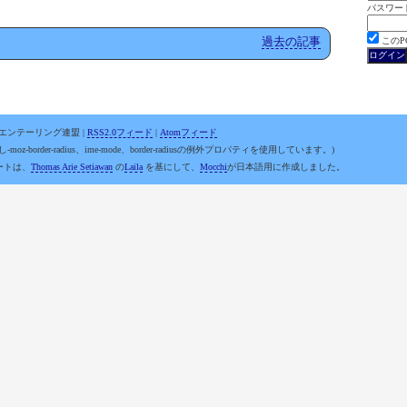
パスワー
過去の記事
この
オリエンテーリング連盟 |
RSS2.0フィード
|
Atomフィード
-moz-border-radius、ime-mode、border-radiusの例外プロパティを使用しています。)
ートは、
Thomas Arie Setiawan
の
Laila
を基にして、
Mocchi
が日本語用に作成しました。