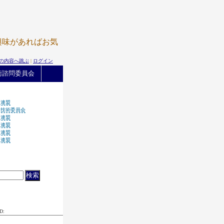
興味があればお気
の内容へ跳ぶ
|
ログイン
術諮問委員会
生連盟
連技術委員会
生連盟
生連盟
生連盟
生連盟
D: