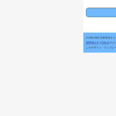
©1998-2008 日本学生
XHTML1.0
|
CSS2.0
(ただし
このデザイン・テンプレ