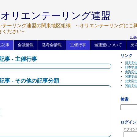
生オリエンテーリング連盟
ンテーリング連盟の関東地区組織 ∼オリエンテーリングにご
せください∼
記事
の記事
会議情報
選考会情報
主催行事
当連盟について
技
リンク
の記事 - 主催行事
日本学
日本学
東海学
関東学
 の記事 - その他の記事分類
北東学
関西学
検索
て
会
ログイン
ログインI