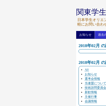
関東学
日本学生オリエ
軽にお問い合わ
お知らせ
過去
2018年02月 
2018年02月
All
お知らせ
選考会情報
当連盟につい
技術諮問委員
新歓情報
主催行事
会議情報