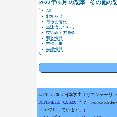
2022年05月 の記事 - その他
All
お知らせ
選考会情報
当連盟について
技術諮問委員会
新歓情報
主催行事
会議情報
©1998-2008 日本学生オリエンテーリン
XHTML1.0
|
CSS2.0
(ただし-moz-border
ィを使用しています。)