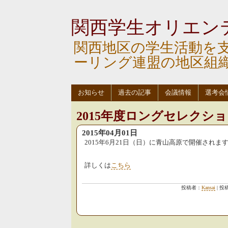
関西学生オリエン
関西地区の学生活動を
ーリング連盟の地区組
お知らせ
過去の記事
会議情報
選考会
2015年度ロングセレクシ
2015年04月01日
2015年6月21日（日）に青山高原で開催されま
詳しくは
こちら
投稿者：
Kansai
| 投