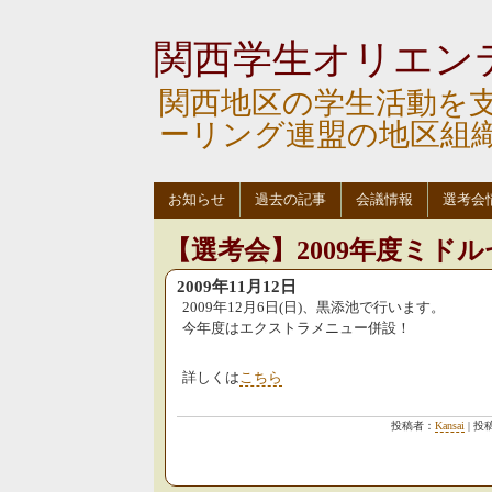
関西学生オリエン
関西地区の学生活動を
ーリング連盟の地区組
お知らせ
過去の記事
会議情報
選考会
【選考会】2009年度ミド
2009年11月12日
2009年12月6日(日)、黒添池で行います。
今年度はエクストラメニュー併設！
詳しくは
こちら
投稿者：
Kansai
| 投