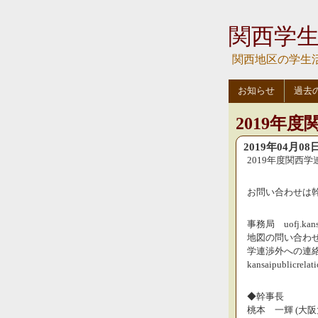
関西学
関西地区の学生
お知らせ
過去
2019年
2019年04月08
2019年度関西学
お問い合わせは
事務局 uofj.kansai
地図の問い合わ
学連渉外への連
kansaipublicrelat
◆幹事長
桃本 一輝 (大阪