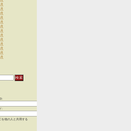
1月
1月
0月
6月
4月
3月
1月
2月
6月
4月
3月
6月
5月
D:
ド:
PCを他の人と共用する