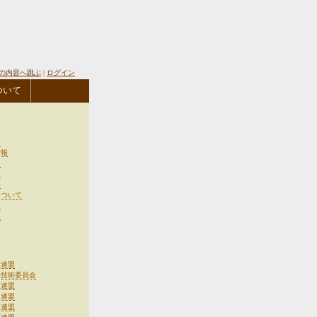
の内容へ跳ぶ
|
ログイン
ついて
せ
情報
図
出
料
について
事
報
生連盟
連技術委員会
生連盟
生連盟
生連盟