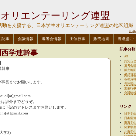
生オリエンテーリング連盟
活動を支援する、日本学生オリエンテーリング連盟の地区組織
記事
の記事
会議情報
選考会情報
主催行事
販売地図
当連盟に
記事分類
度関西学連幹事
All
お知ら
日
選考会
連幹事
販売地
備品貸
各種資
幹事長までお願いします。
当連盟
主催行
会議情
.ol[at]gmail.com
せは渉外までどうぞ。
リンク
絡は下記のアドレスまでお願いします。
ions[at]gmail.com
日本学
日本学
東海学
関東学
北東学
大学3)