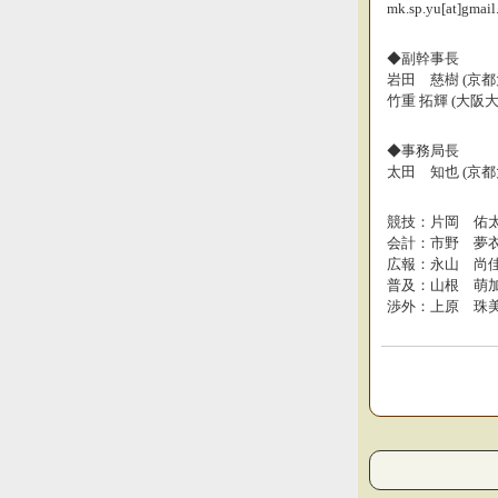
mk.sp.yu[at]gmai
◆副幹事長
岩田 慈樹 (京都
竹重 拓輝 (大阪大
◆事務局長
太田 知也 (京都
競技：片岡 佑太 
会計：市野 夢衣 
広報：永山 尚佳 
普及：山根 萌加 
渉外：上原 珠美 