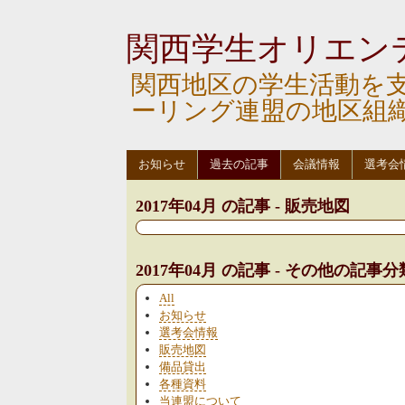
関西学生オリエン
関西地区の学生活動を
ーリング連盟の地区組
お知らせ
過去の記事
会議情報
選考会
2017年04月 の記事 - 販売地図
2017年04月 の記事 - その他の記事分
All
お知らせ
選考会情報
販売地図
備品貸出
各種資料
当連盟について