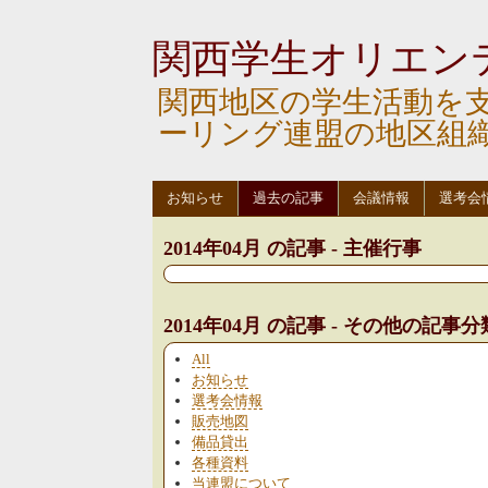
関西学生オリエン
関西地区の学生活動を
ーリング連盟の地区組
お知らせ
過去の記事
会議情報
選考会
2014年04月 の記事 - 主催行事
2014年04月 の記事 - その他の記事分
All
お知らせ
選考会情報
販売地図
備品貸出
各種資料
当連盟について