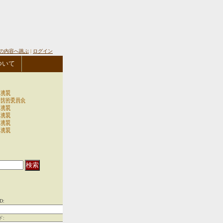
の内容へ跳ぶ
|
ログイン
ついて
生連盟
連技術委員会
生連盟
生連盟
生連盟
生連盟
D:
ド: