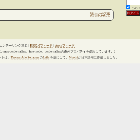
この
過去の記事
オリエンテーリング連盟 |
RSS2.0フィード
|
Atomフィード
-moz-border-radius、ime-mode、border-radiusの例外プロパティを使用しています。)
ートは、
Thomas Arie Setiawan
の
Laila
を基にして、
Mocchi
が日本語用に作成しました。