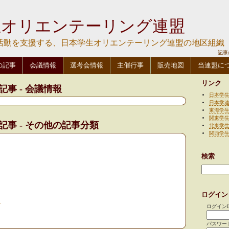
生オリエンテーリング連盟
活動を支援する、日本学生オリエンテーリング連盟の地区組織
記事
の記事
会議情報
選考会情報
主催行事
販売地図
当連盟に
リンク
の記事 - 会議情報
日本学
日本学
東海学
関東学
 の記事 - その他の記事分類
北東学
関西学
検索
ログイン
て
ログインI
パスワー