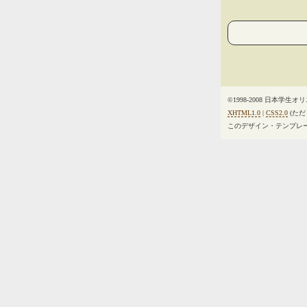
©1998-2008 日本学生
XHTML1.0
|
CSS2.0
(ただし
このデザイン・テンプレ