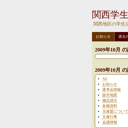
関西学
関西地区の学生
お知らせ
過去
2009年10月 
2009年10月
All
お知らせ
選考会情報
販売地図
備品貸出
各種資料
当連盟につい
主催行事
会議情報