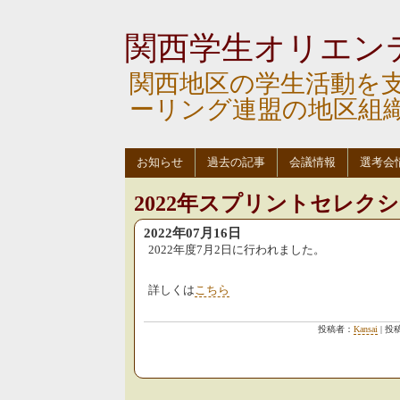
関西学生オリエン
関西地区の学生活動を
ーリング連盟の地区組
お知らせ
過去の記事
会議情報
選考会
2022年スプリントセレク
2022年07月16日
2022年度7月2日に行われました。
詳しくは
こちら
投稿者：
Kansai
| 投