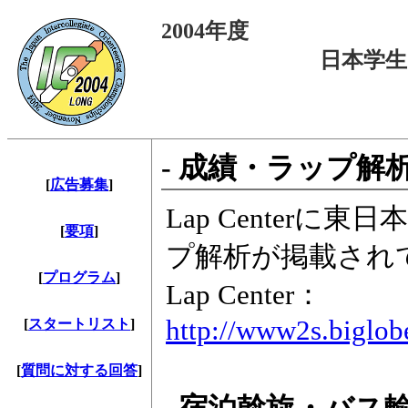
2004年度
日本学
- 成績・ラップ解析
[
広告募集
]
Lap Center
[
要項
]
プ解析が掲載され
[
プログラム
]
Lap Center：
http://www2s.biglobe
[
スタートリスト
]
[
質問に対する回答
]