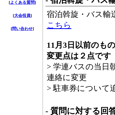
- 宿泊斡旋・バス輸
[
よくある質問
]
宿泊斡旋・バス輸
[
大会役員
]
こちら
[
問い合わせ
]
11月3日以前のも
変更点は２点です
> 学連バスの当
連絡に変更
> 駐車券について
- 質問に対する回答