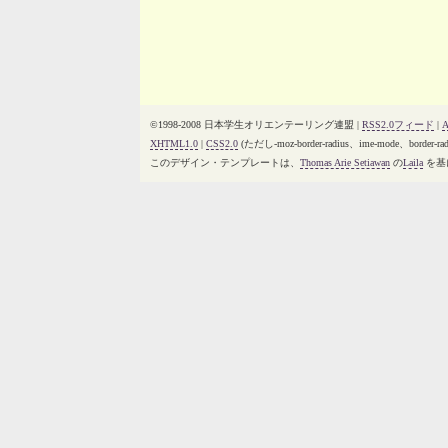
©1998-2008 日本学生オリエンテーリング連盟 |
RSS2.0フィード
|
XHTML1.0
|
CSS2.0
(ただし-moz-border-radius、ime-mode、b
このデザイン・テンプレートは、
Thomas Arie Setiawan
の
Laila
を基