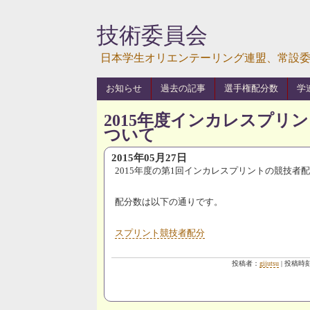
技術委員会
日本学生オリエンテーリング連盟、常設
お知らせ
過去の記事
選手権配分数
学
2015年度インカレスプリ
ついて
2015年05月27日
2015年度の第1回インカレスプリントの競技者
配分数は以下の通りです。
スプリント競技者配分
投稿者：
gijutsu
| 投稿時刻