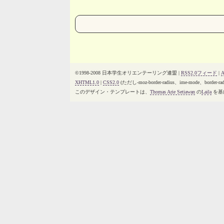
©1998-2008 日本学生オリエンテーリング連盟 |
RSS2.0フィード
|
XHTML1.0
|
CSS2.0
(ただし-moz-border-radius、ime-mode、b
このデザイン・テンプレートは、
Thomas Arie Setiawan
の
Laila
を基