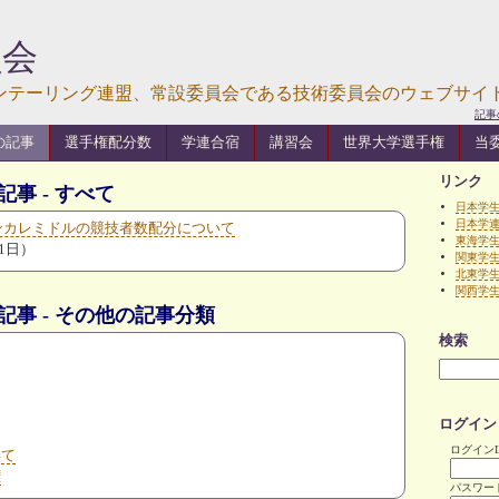
員会
ンテーリング連盟、常設委員会である技術委員会のウェブサイ
記事
の記事
選手権配分数
学連合宿
講習会
世界大学選手権
当
リンク
の記事 - すべて
日本学
日本学
インカレミドルの競技者数配分について
東海学
21日）
関東学
北東学
関西学
 の記事 - その他の記事分類
検索
ログイン
ログインI
いて
権
パスワー