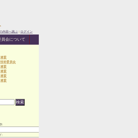
ト
の内容へ跳ぶ
|
ログイン
委員会について
生連盟
連技術委員会
生連盟
生連盟
生連盟
生連盟
D:
ド: