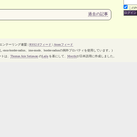
この
過去の記事
オリエンテーリング連盟 |
RSS2.0フィード
|
Atomフィード
-moz-border-radius、ime-mode、border-radiusの例外プロパティを使用しています。)
ートは、
Thomas Arie Setiawan
の
Laila
を基にして、
Mocchi
が日本語用に作成しました。