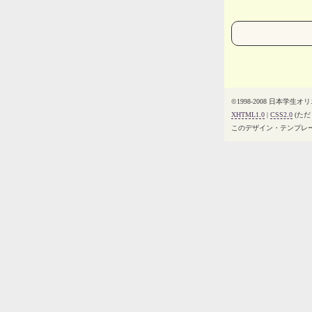
©1998-2008 日本学生
XHTML1.0
|
CSS2.0
(ただし
このデザイン・テンプレ