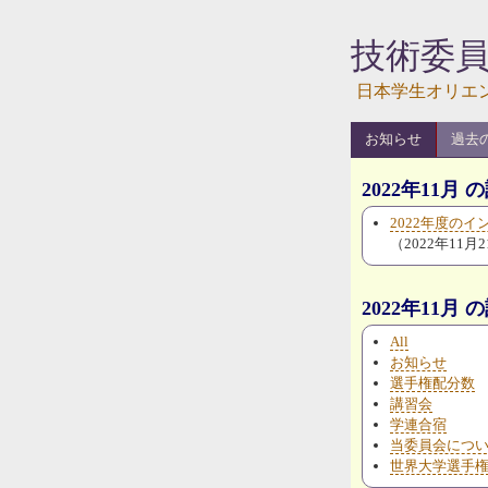
技術委
日本学生オリエ
お知らせ
過去
2022年11月 
2022年度の
（2022年11月
2022年11月
All
お知らせ
選手権配分数
講習会
学連合宿
当委員会につ
世界大学選手