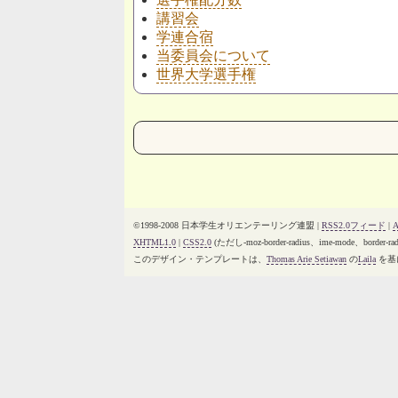
講習会
学連合宿
当委員会について
世界大学選手権
©1998-2008 日本学生オリエンテーリング連盟 |
RSS2.0フィード
|
XHTML1.0
|
CSS2.0
(ただし-moz-border-radius、ime-mode、b
このデザイン・テンプレートは、
Thomas Arie Setiawan
の
Laila
を基