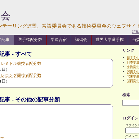
員会
ンテーリング連盟、常設委員会である技術委員会のウェブサイ
記事
の記事
選手権配分数
学連合宿
講習会
世界大学選手権
当
リンク
の記事 - すべて
日本学
日本学
ンカレミドル競技者配分数
東海学
15日）
関東学
ンカレロング競技者配分数
北東学
01日）
関西学
検索
 の記事 - その他の記事分類
ログイン
ログインI
パスワー
いて