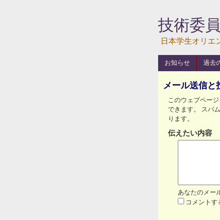
技術委
日本学生オリエ
お知らせ
過去
メール送信と
このウェブページを
できます。 スパ
ります。
伝えたい内容
あなたのメール
コメントす