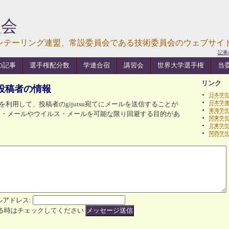
員会
ンテーリング連盟、常設委員会である技術委員会のウェブサイ
記事
の記事
選手権配分数
学連合宿
講習会
世界大学選手権
当
リンク
投稿者の情報
日本学
日本学
利用して、投稿者のgijutsu宛てにメールを送信することが
東海学
ム・メールやウイルス・メールを可能な限り回避する目的があ
関東学
北東学
関西学
アドレス:
る時はチェックしてください