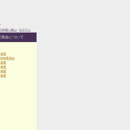
ト
の内容へ跳ぶ
|
ログイン
委員会について
生連盟
連技術委員会
生連盟
生連盟
生連盟
生連盟