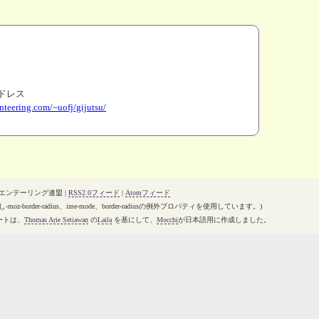
ドレス
nteering.com/~uofj/gijutsu/
オリエンテーリング連盟 |
RSS2.0フィード
|
Atomフィード
-moz-border-radius、ime-mode、border-radiusの例外プロパティを使用しています。)
ートは、
Thomas Arie Setiawan
の
Laila
を基にして、
Mocchi
が日本語用に作成しました。