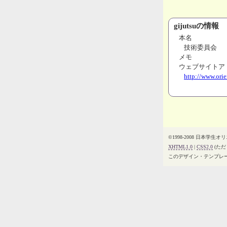
gijutsuの情報
本名
技術委員会
メモ
ウェブサイトア
http://www.orie
©1998-2008 日本学生
XHTML1.0
|
CSS2.0
(ただし
このデザイン・テンプレ