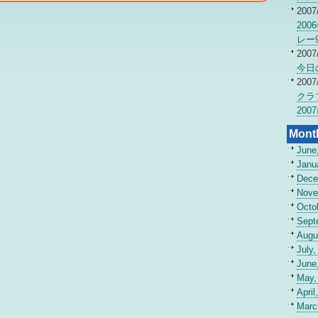
2007
20
レー
2007
今日
2007
クラ
200
Mont
June
Janu
Dece
Nove
Octo
Sept
Augu
July,
June
May,
April
Marc