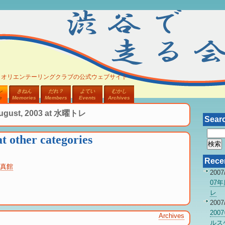
、オリエンテーリングクラブの公式ウェブサイト
レ
きねん
だれ？
よてい
むかし
e
Memories
Members
Events
Archives
August, 2003 at 水曜トレ
Sear
t other categories
Recen
真館
2007
07
レ
2007
20
Archives
ルス