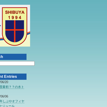
ch
t Entries
/06/20
年度最初？？の水ト
/06/06
07年しぶやオフィヤ
ケジュール