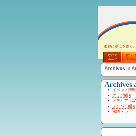
渋谷に拠点を置く
なに？
すいト
About
SuiTor
Archives in 
Archives a
イベント情報
クラブ紹介
メモリアル写
メンバー紹介
水曜トレ