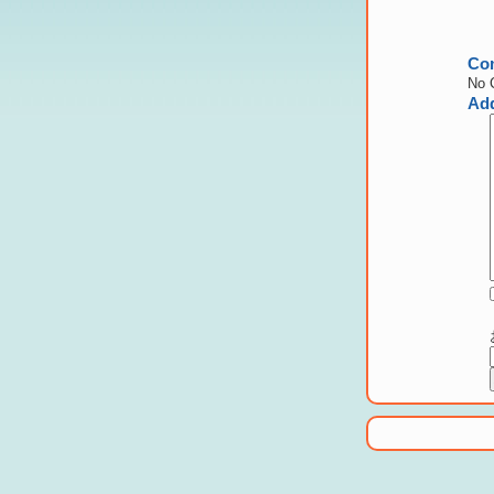
Co
No 
Ad