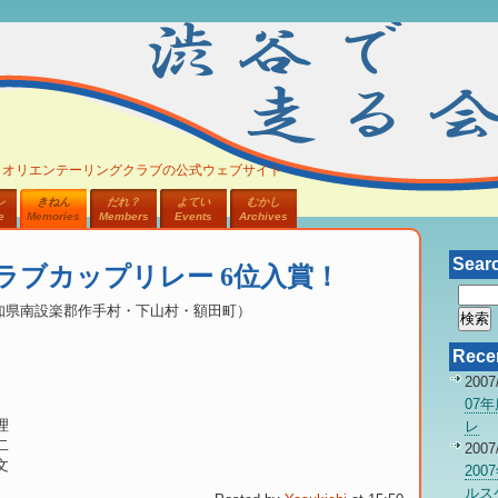
、オリエンテーリングクラブの公式ウェブサイト
レ
きねん
だれ？
よてい
むかし
e
Memories
Members
Events
Archives
Sear
クラブカップリレー 6位入賞！
6（愛知県南設楽郡作手村・下山村・額田町）
Recen
2007
07
理
レ
二
2007
文
20
ルス