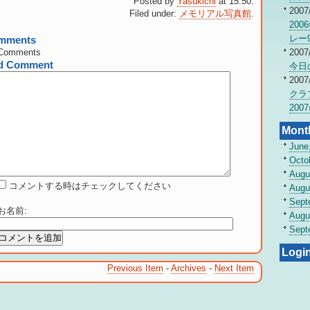
Posted by
Yasukichi
at 15:50.
2007
Filed under:
メモリアル写真館
.
20
レー
mments
Comments
2007
d Comment
今日
2007
クラ
200
Mont
June
Octo
Augu
コメントする時はチェックしてください
Augu
Sept
お名前
:
Augu
Sept
Logi
Previous Item
-
Archives
-
Next Item