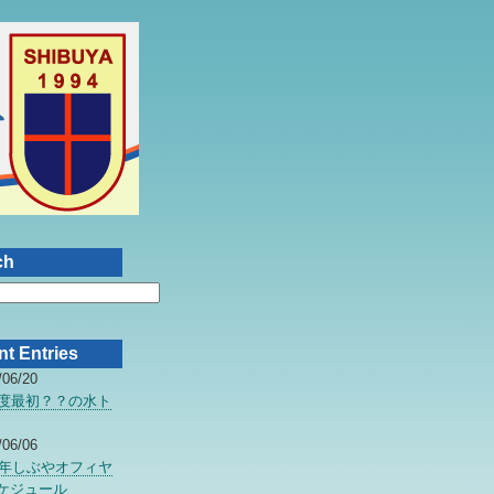
ch
t Entries
/06/20
年度最初？？の水ト
/06/06
07年しぶやオフィヤ
ケジュール