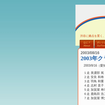
渋谷に拠点を置く
なに？
すいト
About
SuiTor
2003/08/16
2003年
2003/8/1
１走 美濃部 篤
２走 安良 和寿
３走 羽鳥 和重
４走 志村 直子
５走 加賀屋 寿
６走 鹿島田 浩
７走 加賀屋 博