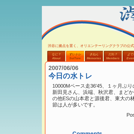
渋谷に拠点を置く、オリエンテーリングクラブの公式
なに？
すいトレ
きねん
だれ？
よて
About
SuiTore
Memories
Members
Even
2007/06/06
今日の水トレ
10000Mペース走36'45、１ヶ月
新田見さん、浜端、秋沢君、まどか
の他ESの山本君と源後君、東大の
節は人が多いです。
Po
Comments