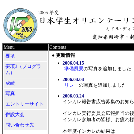
Menu
Contents
● 更新情報
要項
2006.04.15
要項3（プログラ
準備風景
の写真を追加しました
ム）
2006.04.04
成績
リレー
の写真を追加しました
写真
2006.03.24
インカレ報告書広告募集のお知
エントリーサイト
インカレ実行委員会広報担当の
併設大会
インカレ参加者の皆様、お疲れ
問い合わせ先
本年度インカレの結果は