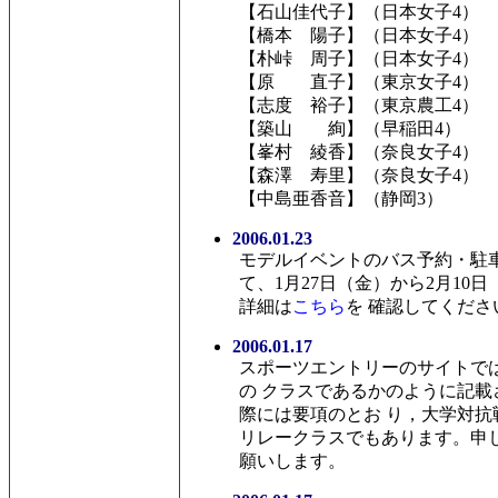
【石山佳代子】（日本女子4）
【橋本 陽子】（日本女子4）
【朴峠 周子】（日本女子4）
【原 直子】（東京女子4）
【志度 裕子】（東京農工4）
【築山 絢】（早稲田4）
【峯村 綾香】（奈良女子4）
【森澤 寿里】（奈良女子4）
【中島亜香音】（静岡3）
2006.01.23
モデルイベントのバス予約・駐
て、1月27日（金）から2月10
詳細は
こちら
を 確認してくださ
2006.01.17
スポーツエントリーのサイトでは
の クラスであるかのように記
際には要項のとお り，大学対
リレークラスでもあります。申
願いします。