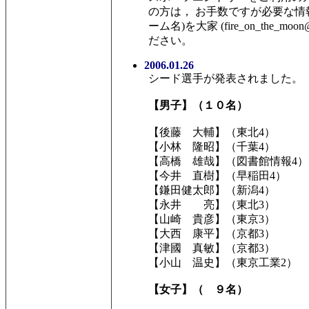
の方は， お手数ですが必要な情
ーム名)を大家 (fire_on_the_mo
ださい。
2006.01.26
シード選手が発表されました。
【男子】（１０名）
【後藤 大輔】（東北4）
【小林 隆昭】（千葉4）
【高橋 雄哉】（図書館情報4）
【今井 直樹】（早稲田4）
【鎌田健太郎】（新潟4）
【永井 亮】（東北3）
【山崎 貴彦】（東京3）
【大西 康平】（京都3）
【津國 真敏】（京都3）
【小山 温史】（東京工業2）
【女子】（ ９名）