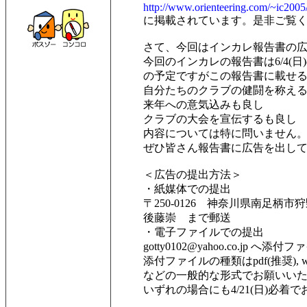
http://www.orienteering.com/~ic2005
に掲載されています。是非ご覧
さて、今回はインカレ報告書の
今回のインカレの報告書は6/4(
の予定ですがこの報告書に載せ
自分たちのクラブの健闘を称え
来年への意気込みも良し
クラブの大会を宣伝するも良し
内容については特に問いません
ぜひ皆さん報告書に広告を出し
＜広告の提出方法＞
・紙媒体での提出
〒250-0126 神奈川県南足柄市狩野4
後藤崇 まで郵送
・電子ファイルでの提出
gotty0102@yahoo.co.jp へ添
添付ファイルの種類はpdf(推奨), word, ex
などの一般的な形式でお願いい
いずれの場合にも4/21(日)必着