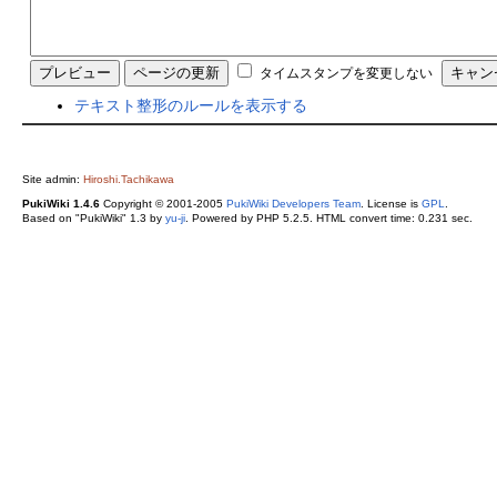
タイムスタンプを変更しない
テキスト整形のルールを表示する
Site admin:
Hiroshi.Tachikawa
PukiWiki 1.4.6
Copyright © 2001-2005
PukiWiki Developers Team
. License is
GPL
.
Based on "PukiWiki" 1.3 by
yu-ji
. Powered by PHP 5.2.5. HTML convert time: 0.231 sec.