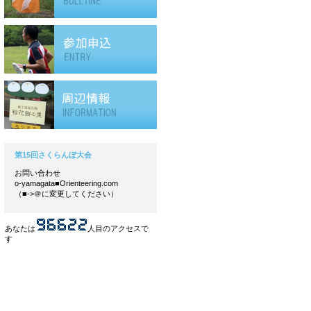
第15回さくらんぼ大会
お問い合わせ
o-yamagata■Orienteering.com
（■->＠に変更してください）
あなたは
人目のアクセスで
す