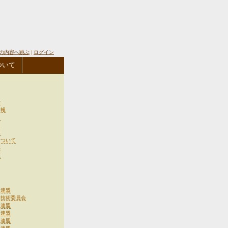
の内容へ跳ぶ
|
ログイン
ついて
せ
情報
図
出
料
について
事
報
生連盟
連技術委員会
生連盟
生連盟
生連盟