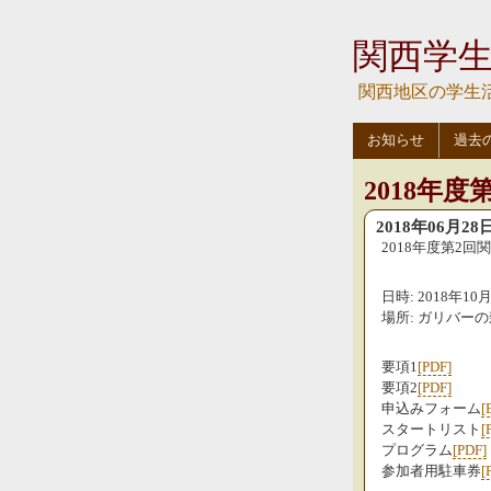
関西学
関西地区の学生
お知らせ
過去
2018年度
2018年06月28
2018年度第2
日時: 2018年10月
場所: ガリバーの
要項1
[PDF]
要項2
[PDF]
申込みフォーム
[
スタートリスト
[
プログラム
[PDF]
参加者用駐車券
[