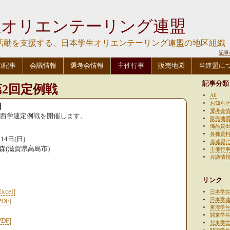
生オリエンテーリング連盟
活動を支援する、日本学生オリエンテーリング連盟の地区組織
記事
の記事
会議情報
選考会情報
主催行事
販売地図
当連盟に
記事分類
第2回定例戦
All
お知ら
日
選考会
回関西学連定例戦を開催します。
販売地
備品貸
各種資
14日(日)
当連盟
森(滋賀県高島市)
主催行
会議情
リンク
Excel]
日本学
日本学
PDF]
東海学
関東学
PDF]
北東学