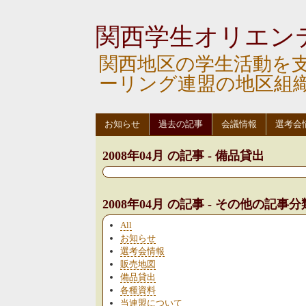
関西学生オリエン
関西地区の学生活動を
ーリング連盟の地区組
お知らせ
過去の記事
会議情報
選考会
2008年04月 の記事 - 備品貸出
2008年04月 の記事 - その他の記事分
All
お知らせ
選考会情報
販売地図
備品貸出
各種資料
当連盟について